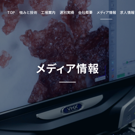
TOP
強みと技術
工場案内
選別実績
会社概要
メディア情報
求人情報
メディア情報